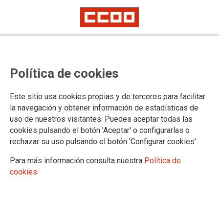
Política de cookies
Este sitio usa cookies propias y de terceros para facilitar
la navegación y obtener información de estadísticas de
La FSS-CCOO convoca su 13 Congreso y hace
uso de nuestros visitantes. Puedes aceptar todas las
públicas sus normas congresuales
cookies pulsando el botón 'Aceptar' o configurarlas o
rechazar su uso pulsando el botón 'Configurar cookies'
El Consejo de la federación de sanidad y sectores sociosanitarios de
CCOO de 27 de junio de 2024 ha aprobado la convocatoria del 13 Congreso
de la FSS-CCOO, que se celebrará en Oviedo del 28 al 30 de mayo de
Para más información consulta nuestra
Política de
2025.
cookies
Normas del 13 Congreso de la FSS-CCOO
DOCUMENTOS CONGRESUALES